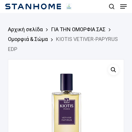
Men
Skip
search
to
main
Αρχική σελίδα
ΓΙΑ ΤΗΝ ΟΜΟΡΦΙΑ ΣΑΣ
content
Ομορφιά & Σώμα
KIOTIS VETIVER-PAPYRUS
EDP