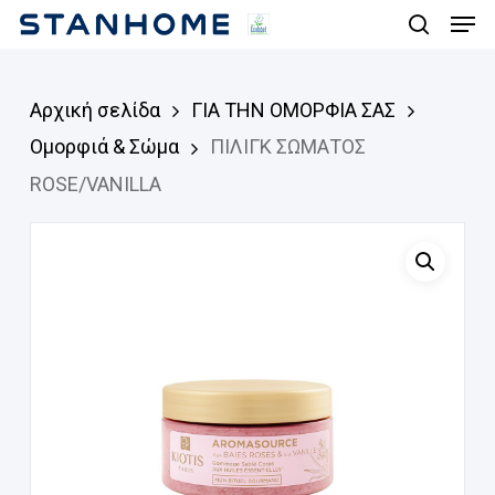
Men
Skip
search
to
main
Αρχική σελίδα
ΓΙΑ ΤΗΝ ΟΜΟΡΦΙΑ ΣΑΣ
content
Ομορφιά & Σώμα
ΠΙΛΙΓΚ ΣΩΜΑΤΟΣ
ROSE/VANILLA