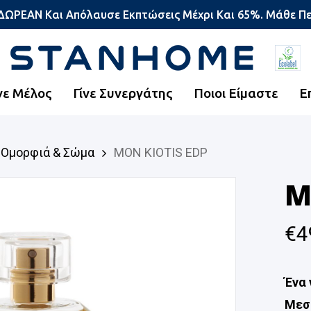
 ΔΩΡΕΑΝ Και Απόλαυσε Εκπτώσεις Μέχρι Και 65%. Μάθε Π
νε Μέλος
Γίνε Συνεργάτης
Ποιοι Είμαστε
Ε
Ομορφιά & Σώμα
MON KIOTIS EDP
M
€
4
Ένα 
Μεσό