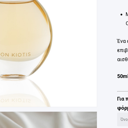
Ένα 
επιβ
αισθ
50m
Για
φόρμ