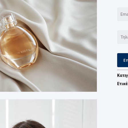
Κατη
Ετικ