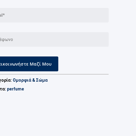
γορία:
Ομορφιά & Σώμα
έτα:
perfume