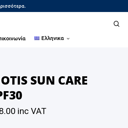
ερισσότερα.
sea
Ελληνικα
πικοινωνία
IOTIS SUN CARE
PF30
8.00
inc VAT