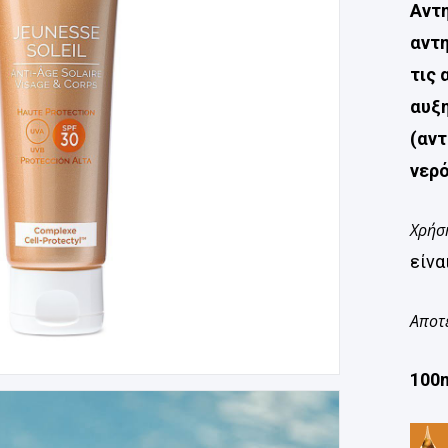
Αντ
αντη
τις 
αυξ
(αντ
νερ
Χρήσ
είνα
Αποτ
100