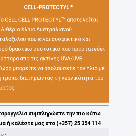
CELL-PROTECTYL
TM
ο CELL CELL PROTECTYL
αποτελείται
TM
 Αιθέριο έλαιο Αυστραλιανού
ταλόξυλου που είναι συσφικτικό και
υρό δραστικό συστατικό που προστατεύει
κύτταρα από τις ακτίνες UVA/UVB
ώρα μπορείτε να απολαύσετε τον ήλιο με
ή τρόπο, διατηρώντας τη νεανικότητα του
ματος
 παραγγελία συμπληρώστε την πιο κάτω
α ή καλέστε μας στο (+357) 25 354 114