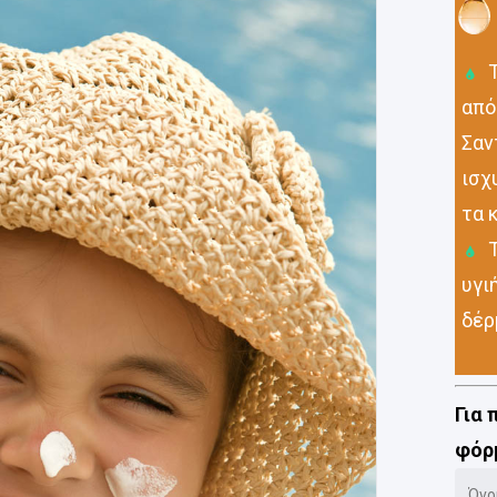
Τ
από
Σαν
ισχ
τα 
Τ
υγι
δέρ
Για
φόρμ