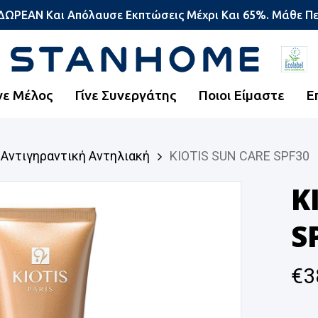
 ΔΩΡΕΑΝ Και Απόλαυσε Εκπτώσεις Μέχρι Και 65%. Μάθε Π
νε Μέλος
Γίνε Συνεργάτης
Ποιοι Είμαστε
Ε
Αντιγηραντική Αντηλιακή
KIOTIS SUN CARE SPF30
K
S
€
3