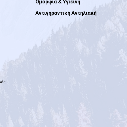
Ομορφιά & Yγιεινή
Αντιγηραντική Αντηλιακή
εσός