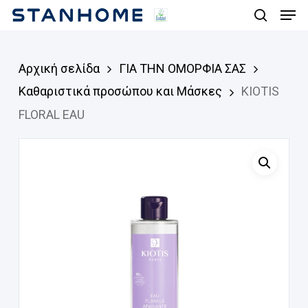
Men
Skip
search
to
main
Αρχική σελίδα
ΓΙΑ ΤΗΝ ΟΜΟΡΦΙΑ ΣΑΣ
content
Καθαριστικά προσώπου και Μάσκες
KIOTIS
FLORAL EAU