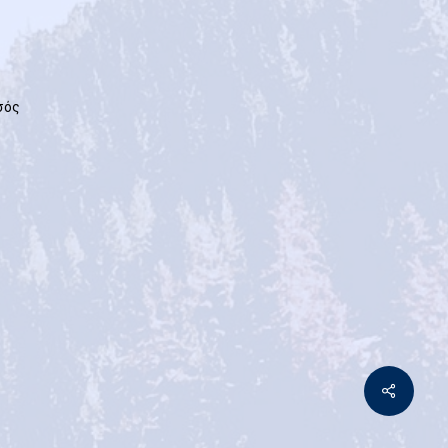
εσός
Share