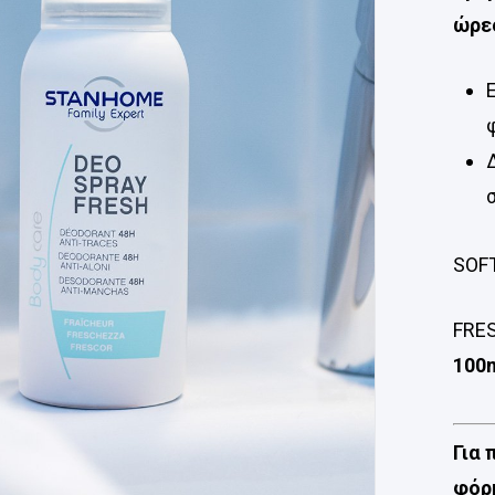
ώρε
SOFT
FRES
100
Για
φόρμ